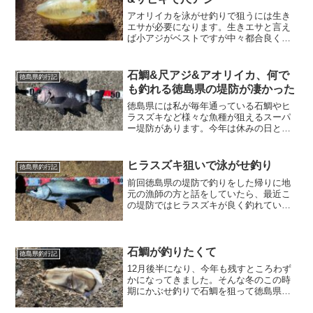
アオリイカを泳がせ釣りで狙うには生き
エサが必要になります。生きエサと言え
ば小アジがベストですが中々都合良く用
意出来ません。そこで今回は、サビキで
簡単に釣れたスズメダイを泳がせてアオ
リイカを狙ってみました。
石鯛&尺アジ&アオリイカ、何で
徳島県釣行記
も釣れる徳島県の堤防が凄かった
徳島県には私が毎年通っている石鯛やヒ
ラスズキなど様々な魚種が狙えるスーパ
ー堤防があります。今年は休みの日と天
候が合わず釣行出来ていませんでしたが
遂に今回天候に恵まれ、釣りに行く事が
出来ましたので、その時の様子をブログ
ヒラスズキ狙いで泳がせ釣り
徳島県釣行記
に書いて行きます。
前回徳島県の堤防で釣りをした帰りに地
元の漁師の方と話をしていたら、最近こ
の堤防ではヒラスズキが良く釣れている
との情報をもらった。その真相を確かめ
るべくアジの泳がせ釣りでヒラスズキを
狙って来ました。
石鯛が釣りたくて
徳島県釣行記
12月後半になり、今年も残すところわず
かになってきました。そんな冬のこの時
期にかぶせ釣りで石鯛を狙って徳島県の
堤防へやって来ました。近頃ムール貝が