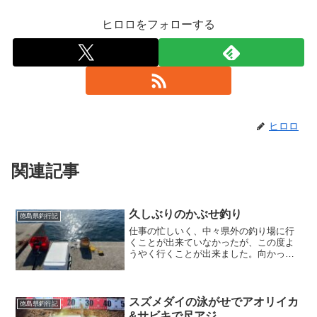
ヒロロをフォローする
ヒロロ
関連記事
久しぶりのかぶせ釣り
徳島県釣行記
仕事の忙しいく、中々県外の釣り場に行
くことが出来ていなかったが、この度よ
うやく行くことが出来ました。向かった
のは去年石鯛が釣れた徳島県の堤防、か
ぶせ釣りで石鯛を狙います。
スズメダイの泳がせでアオリイカ
徳島県釣行記
&サビキで尺アジ