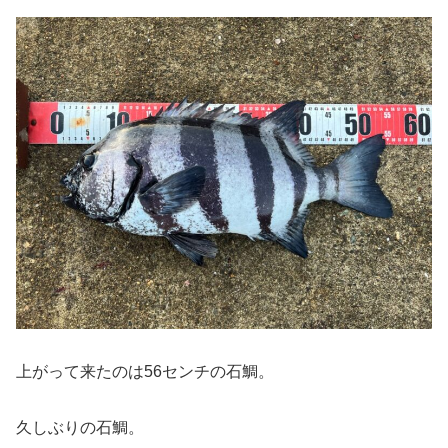
上がって来たのは56センチの石鯛。
久しぶりの石鯛。