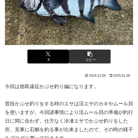
X
コピー
2024.12.09
2025.01.06
今回は徳島遠征かぶせ釣り編になります。
普段かぶせ釣りをする時のエサは活エサのカキやムール貝
を使いますが、今回諸事情により活ムール貝の準備が釣行
日に間に合わず、仕方なく冷凍エサでかぶせ釣りをした
所、見事に石鯛を釣る事が出来ましたので、その時の様子