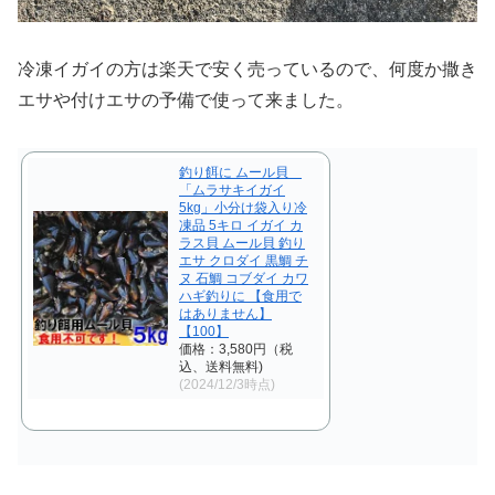
冷凍イガイの方は楽天で安く売っているので、何度か撒き
エサや付けエサの予備で使って来ました。
釣り餌に ムール貝
「ムラサキイガイ
5kg」小分け袋入り冷
凍品 5キロ イガイ カ
ラス貝 ムール貝 釣り
エサ クロダイ 黒鯛 チ
ヌ 石鯛 コブダイ カワ
ハギ釣りに 【食用で
はありません】
【100】
価格：3,580円（税
込、送料無料)
(2024/12/3時点)