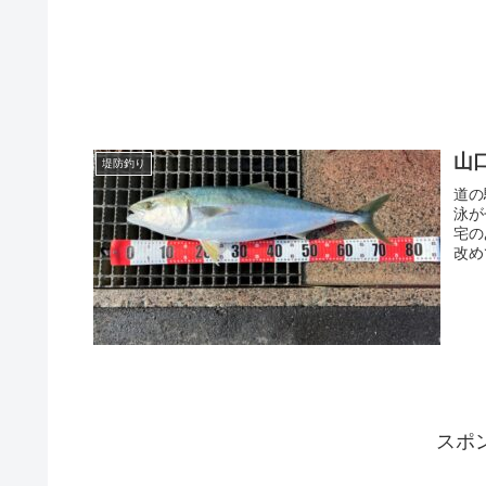
山
堤防釣り
道の
泳が
宅の
改め
スポ