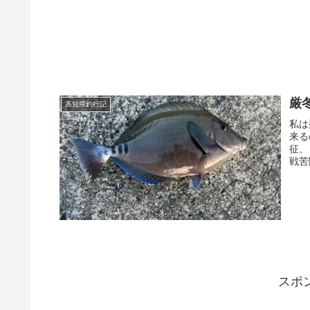
厳
高知県釣行記
私は
来る
征、
戦苦
スポ