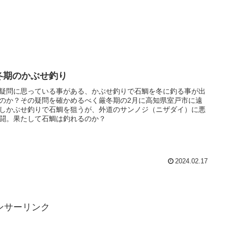
冬期のかぶせ釣り
疑問に思っている事がある、かぶせ釣りで石鯛を冬に釣る事が出
のか？その疑問を確かめるべく厳冬期の2月に高知県室戸市に遠
しかぶせ釣りで石鯛を狙うが、外道のサンノジ（ニザダイ）に悪
闘。果たして石鯛は釣れるのか？
2024.02.17
ンサーリンク